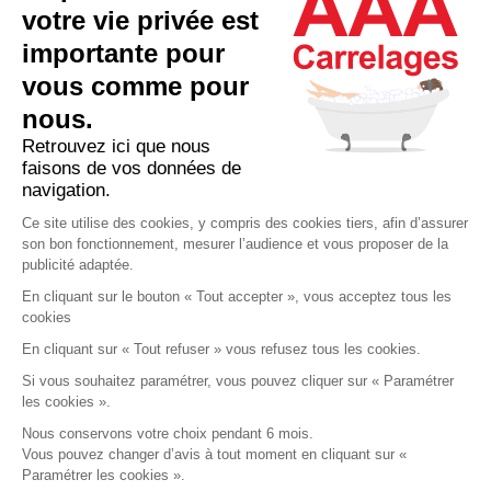
votre vie privée est
importante pour
vous comme pour
137 bd. Chanzy
93100 Montreuil Sous-Bois
nous.
01 48 51 75 34
Porte de Bagnolet
Retrouvez ici que nous
faisons de vos données de
NOS PRODUITS
navigation.
Produits généralement stockés
Ce site utilise des cookies, y compris des cookies tiers, afin d’assurer
son bon fonctionnement, mesurer l’audience et vous proposer de la
Carrelages
publicité adaptée.
Salle de bain
En cliquant sur le bouton « Tout accepter », vous acceptez tous les
cookies
Cuisine
En cliquant sur « Tout refuser » vous refusez tous les cookies.
INSPIRATION
INFORMATIONS
Si vous souhaitez paramétrer, vous pouvez cliquer sur « Paramétrer
Réalisations
Contactez-nous
les cookies ».
Tendances
Notre magasin
Nous conservons votre choix pendant 6 mois.
Vous pouvez changer d’avis à tout moment en cliquant sur «
Paramétrer les cookies ».
AAA Carrelages © 2024