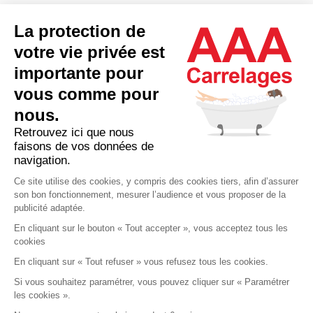
La protection de
votre vie privée est
importante pour
vous comme pour
137 bd. Chanzy
93100 Montreuil Sous-Bois
nous.
01 48 51 75 34
Porte de Bagnolet
Retrouvez ici que nous
faisons de vos données de
NOS PRODUITS
navigation.
Produits généralement stockés
Ce site utilise des cookies, y compris des cookies tiers, afin d’assurer
son bon fonctionnement, mesurer l’audience et vous proposer de la
Carrelages
publicité adaptée.
Salle de bain
En cliquant sur le bouton « Tout accepter », vous acceptez tous les
cookies
Cuisine
En cliquant sur « Tout refuser » vous refusez tous les cookies.
INSPIRATION
INFORMATIONS
Si vous souhaitez paramétrer, vous pouvez cliquer sur « Paramétrer
Réalisations
Contactez-nous
les cookies ».
Tendances
Notre magasin