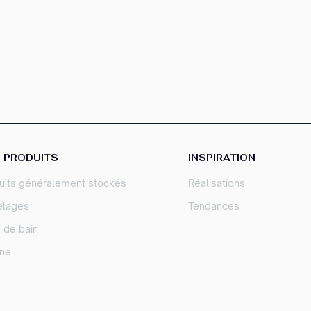
 PRODUITS
INSPIRATION
uits généralement stockés
Réalisations
elages
Tendances
e de bain
ine
sez vos Options