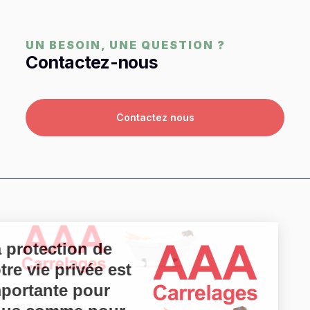
UN BESOIN, UNE QUESTION ?
Contactez-nous
Contactez nous
La protection de
votre vie privée est
importante pour
137 bd. Chanzy