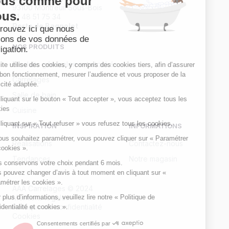
vous comme pour
93100 Montreuil Sous-Bois
nous.
01 48 51 75 34
Porte de Bagnolet
Retrouvez ici que nous
faisons de vos données de
NOS PRODUITS
navigation.
Produits généralement stockés
Ce site utilise des cookies, y compris des cookies tiers, afin d’assurer
son bon fonctionnement, mesurer l’audience et vous proposer de la
Carrelages
publicité adaptée.
Salle de bain
En cliquant sur le bouton « Tout accepter », vous acceptez tous les
cookies
Cuisine
En cliquant sur « Tout refuser » vous refusez tous les cookies.
INSPIRATION
INFORMATIONS
Si vous souhaitez paramétrer, vous pouvez cliquer sur « Paramétrer
Réalisations
Contactez-nous
les cookies ».
Tendances
Notre magasin
Nous conservons votre choix pendant 6 mois.
Vous pouvez changer d’avis à tout moment en cliquant sur «
Paramétrer les cookies ».
AAA Carrelages © 2024
Pour plus d’informations, veuillez lire notre « Politique de
Mentions légales
Politique de confidentialité
confidentialité et cookies ».
Cookies
Consentements certifiés par