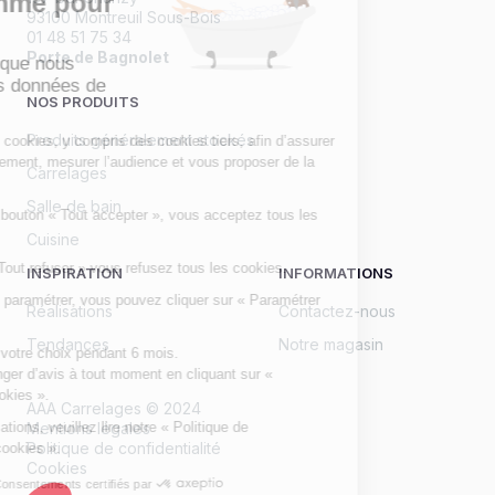
vous comme pour
93100 Montreuil Sous-Bois
nous.
01 48 51 75 34
Porte de Bagnolet
etrouvez ici que nous
aisons de vos données de
NOS PRODUITS
avigation.
Produits généralement stockés
e site utilise des cookies, y compris des cookies tiers, afin d’assurer
on bon fonctionnement, mesurer l’audience et vous proposer de la
Carrelages
ublicité adaptée.
Salle de bain
n cliquant sur le bouton « Tout accepter », vous acceptez tous les
ookies
Cuisine
n cliquant sur « Tout refuser » vous refusez tous les cookies.
INSPIRATION
INFORMATIONS
i vous souhaitez paramétrer, vous pouvez cliquer sur « Paramétrer
Réalisations
Contactez-nous
es cookies ».
Tendances
Notre magasin
ous conservons votre choix pendant 6 mois.
ous pouvez changer d’avis à tout moment en cliquant sur «
aramétrer les cookies ».
AAA Carrelages © 2024
ur plus d’informations, veuillez lire notre « Politique de
Mentions légales
Politique de confidentialité
nfidentialité et cookies ».
Cookies
Consentements certifiés par