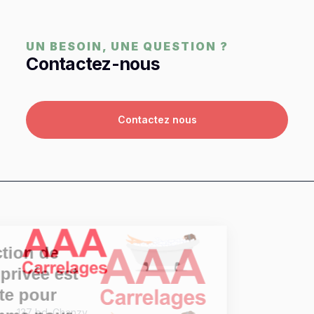
UN BESOIN, UNE QUESTION ?
Contactez-nous
Contactez nous
La protection de
otre vie privée est
importante pour
137 bd. Chanzy