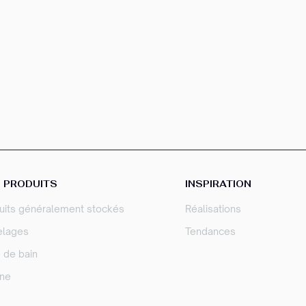
 PRODUITS
INSPIRATION
uits généralement stockés
Réalisations
elages
Tendances
e de bain
ine