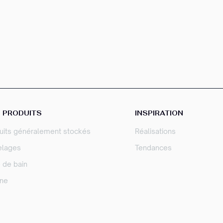
 PRODUITS
INSPIRATION
uits généralement stockés
Réalisations
elages
Tendances
e de bain
ine
sez vos Options