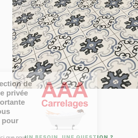
La protection de
votre vie privée
est importante
pour vous
comme pour
nous.
UN BESOIN, UNE QUESTION ?
Retrouvez ici que nous