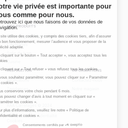
vous comme pour
93100 Montreuil Sous-Bois
nous.
01 48 51 75 34
Porte de Bagnolet
Retrouvez ici que nous
faisons de vos données de
NOS PRODUITS
navigation.
Produits généralement stockés
Ce site utilise des cookies, y compris des cookies tiers, afin d’assurer
son bon fonctionnement, mesurer l’audience et vous proposer de la
Carrelages
publicité adaptée.
Salle de bain
En cliquant sur le bouton « Tout accepter », vous acceptez tous les
cookies
Cuisine
En cliquant sur « Tout refuser » vous refusez tous les cookies.
INSPIRATION
INFORMATIONS
Si vous souhaitez paramétrer, vous pouvez cliquer sur « Paramétrer
Réalisations
Contactez-nous
les cookies ».
Tendances
Notre magasin
Nous conservons votre choix pendant 6 mois.
Vous pouvez changer d’avis à tout moment en cliquant sur «
Paramétrer les cookies ».
AAA Carrelages © 2024
Pour plus d’informations, veuillez lire notre « Politique de
Mentions légales
Politique de confidentialité
confidentialité et cookies ».
Cookies
Consentements certifiés par