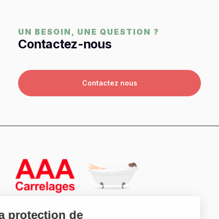
UN BESOIN, UNE QUESTION ?
Contactez-nous
Contactez nous
La protection de
votre vie privée est
importante pour
137 bd. Chanzy