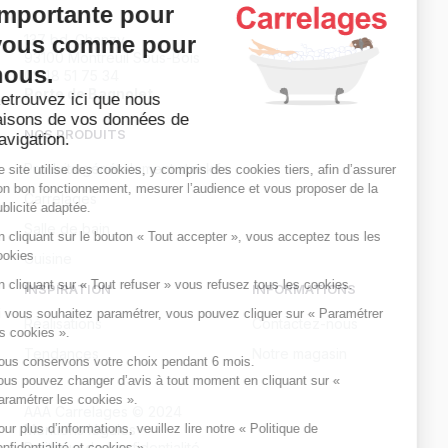
importante pour
vous comme pour
137 bd. Chanzy
93100 Montreuil Sous-Bois
nous.
01 48 51 75 34
Porte de Bagnolet
Retrouvez ici que nous
faisons de vos données de
NOS PRODUITS
navigation.
Produits généralement stockés
Ce site utilise des cookies, y compris des cookies tiers, afin d’assurer
son bon fonctionnement, mesurer l’audience et vous proposer de la
Carrelages
publicité adaptée.
Salle de bain
En cliquant sur le bouton « Tout accepter », vous acceptez tous les
cookies
Cuisine
En cliquant sur « Tout refuser » vous refusez tous les cookies.
INSPIRATION
INFORMATIONS
Si vous souhaitez paramétrer, vous pouvez cliquer sur « Paramétrer
Réalisations
Contactez-nous
les cookies ».
Tendances
Notre magasin
Nous conservons votre choix pendant 6 mois.
Vous pouvez changer d’avis à tout moment en cliquant sur «
Paramétrer les cookies ».
AAA Carrelages © 2024
Pour plus d’informations, veuillez lire notre « Politique de
Mentions légales
Politique de confidentialité
confidentialité et cookies ».