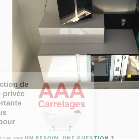
La protection de
votre vie privée
est importante
pour vous
comme pour
nous.
UN BESOIN, UNE QUESTION ?
Retrouvez ici que nous