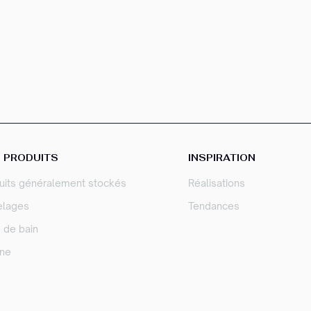
 PRODUITS
INSPIRATION
uits généralement stockés
Réalisations
elages
Tendances
e de bain
ine
sez vos Options