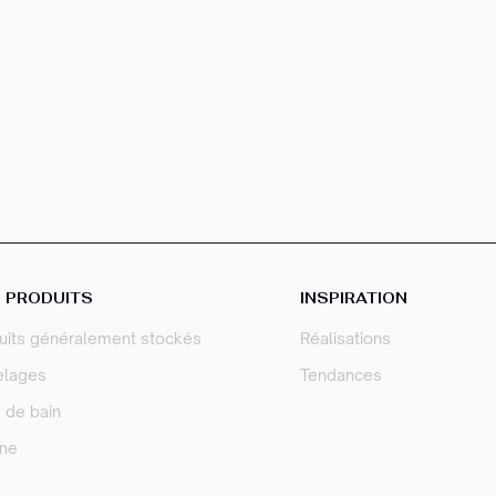
 PRODUITS
INSPIRATION
uits généralement stockés
Réalisations
elages
Tendances
e de bain
ine