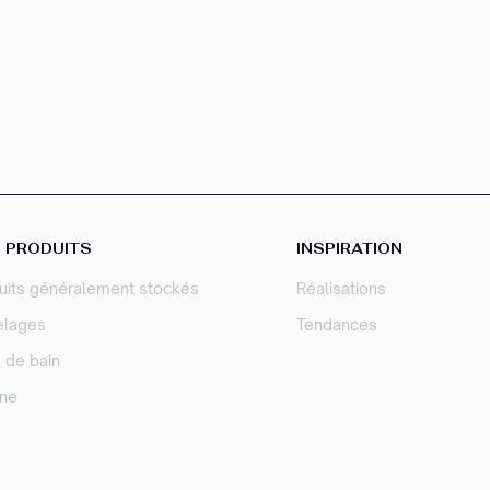
 PRODUITS
INSPIRATION
uits généralement stockés
Réalisations
elages
Tendances
e de bain
ine
sez vos Options