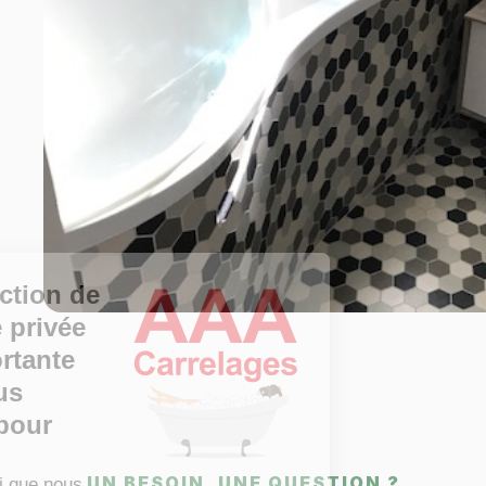
La protection de
votre vie privée
est importante
pour vous
comme pour
nous.
UN BESOIN, UNE QUESTION ?
Retrouvez ici que nous