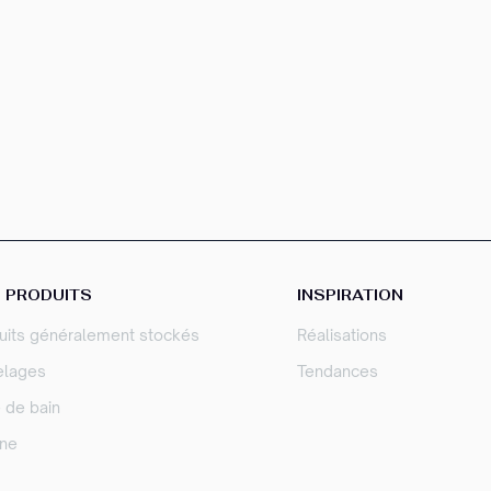
 PRODUITS
INSPIRATION
uits généralement stockés
Réalisations
elages
Tendances
e de bain
ine