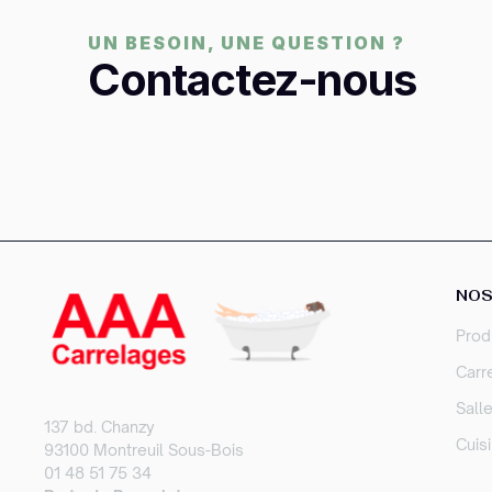
pour vous comme pour nous.
UN BESOIN, UNE QUESTION ?
Retrouvez ici que nous faisons de vos données de
Contactez-nous
navigation.
Ce site utilise des cookies, y compris des cookies tiers, afin
d’assurer son bon fonctionnement, mesurer l’audience et vous
proposer de la publicité adaptée.
En cliquant sur le bouton « Tout accepter », vous acceptez tous
les cookies
En cliquant sur « Tout refuser » vous refusez tous les cookies.
Si vous souhaitez paramétrer, vous pouvez cliquer sur «
Paramétrer les cookies ».
NOS
Nous conservons votre choix pendant 6 mois.
Vous pouvez changer d’avis à tout moment en cliquant sur «
Prod
Paramétrer les cookies ».
Carr
Pour plus d’informations, veuillez lire notre « Politique de
confidentialité et cookies ».
Sall
137 bd. Chanzy
Cuis
Consentements certifiés par
93100 Montreuil Sous-Bois
01 48 51 75 34
Non merci
Je choisis
OK pour moi