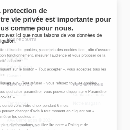
La protection de
137 bd. Chanzy
93100 Montreuil Sous-Bois
votre vie privée est importante pour
01 48 51 75 34
vous comme pour nous.
Porte de Bagnolet
Retrouvez ici que nous faisons de vos données de
NOS PRODUITS
navigation.
Produits généralement stockés
Ce site utilise des cookies, y compris des cookies tiers, afin d’assurer
son bon fonctionnement, mesurer l’audience et vous proposer de la
Carrelages
publicité adaptée.
Salle de bain
En cliquant sur le bouton « Tout accepter », vous acceptez tous les
cookies
Cuisine
En cliquant sur « Tout refuser » vous refusez tous les cookies.
INSPIRATION
INFORMATIONS
Si vous souhaitez paramétrer, vous pouvez cliquer sur « Paramétrer
Réalisations
Contactez-nous
les cookies ».
Tendances
Notre magasin
Nous conservons votre choix pendant 6 mois.
Vous pouvez changer d’avis à tout moment en cliquant sur «
Paramétrer les cookies ».
AAA Carrelages © 2024
Pour plus d’informations, veuillez lire notre « Politique de
Mentions légales